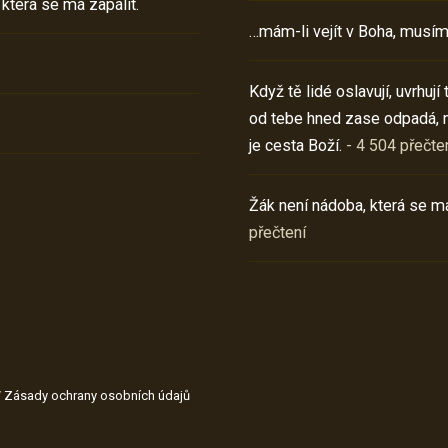
 která se má zapálit.
…mám-li vejít v Boha, musím
Když tě lidé oslavují, uvrhuj
od tebe hned zase odpadá, 
je cesta Boží.
- 4 504 přečte
Žák není nádoba, která se má
přečtení
/
Zásady ochrany osobních údajů