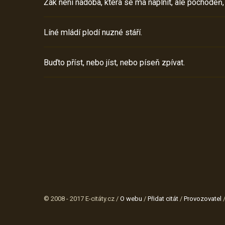
Žák není nádoba, která se má naplnit, ale pochodeň,
Líné mládí plodí nuzné stáří.
Buďto příst, nebo jíst, nebo píseň zpívat.
© 2008 - 2017 E-citáty.cz /
O webu
/
Přidat citát
/
Provozovatel