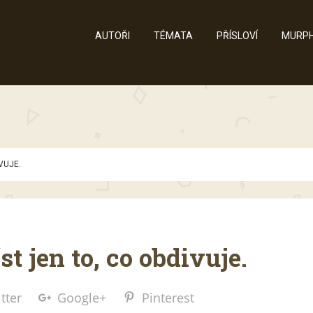
AUTOŘI
TÉMATA
PŘÍSLOVÍ
MURPH
VUJE.
t jen to, co obdivuje.
tter
Google+
Pinterest