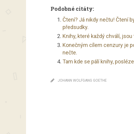
Podobné citáty:
Čtení? Já nikdy nečtu! Čtení 
předsudky.
Knihy, které každý chválí, jsou 
Konečným cílem cenzury je pov
nečte.
Tam kde se pálí knihy, posléze 
JOHANN WOLFGANG GOETHE