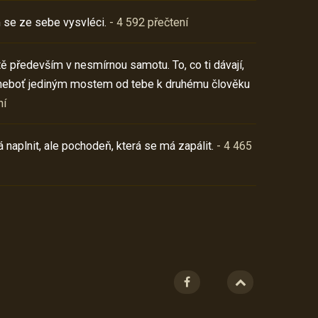
 se ze sebe vysvléci.
- 4 592 přečtení
í tě především v nesmírnou samotu. To, co ti dávají,
neboť jediným mostem od tebe k druhému člověku
ní
 naplnit, ale pochodeň, která se má zapálit.
- 4 465