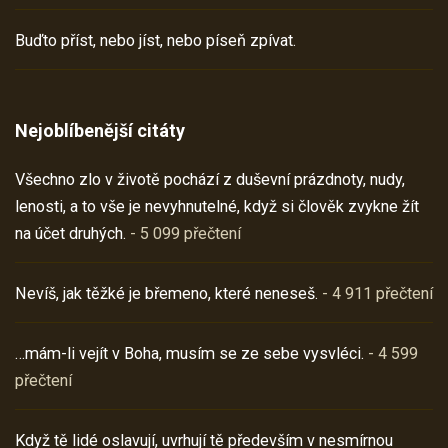
Buďto příst, nebo jíst, nebo píseň zpívat.
Nejoblíbenější citáty
Všechno zlo v životě pochází z duševní prázdnoty, nudy,
lenosti, a to vše je nevyhnutelné, když si člověk zvykne žít
na účet druhých.
- 5 099 přečtení
Nevíš, jak těžké je břemeno, které neneseš.
- 4 911 přečtení
…mám-li vejít v Boha, musím se ze sebe vysvléci.
- 4 599
přečtení
Když tě lidé oslavují, uvrhují tě především v nesmírnou