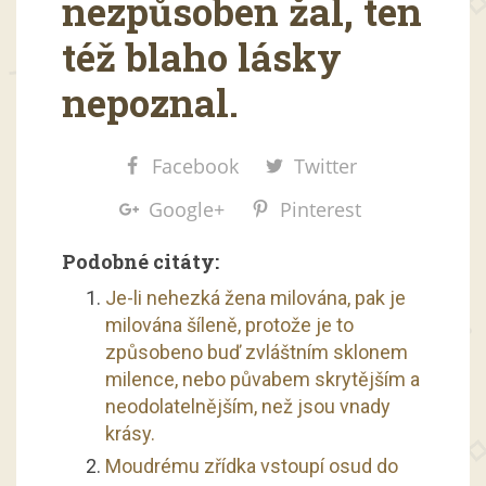
nezpůsoben žal, ten
též blaho lásky
nepoznal.
Facebook
Twitter
Google+
Pinterest
Podobné citáty:
Je-li nehezká žena milována, pak je
milována šíleně, protože je to
způsobeno buď zvláštním sklonem
milence, nebo půvabem skrytějším a
neodolatelnějším, než jsou vnady
krásy.
Moudrému zřídka vstoupí osud do