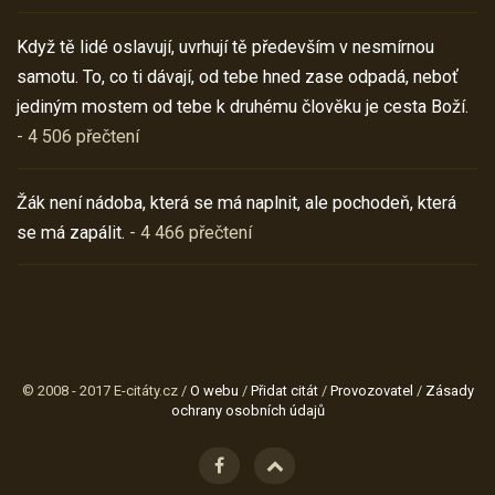
Když tě lidé oslavují, uvrhují tě především v nesmírnou
samotu. To, co ti dávají, od tebe hned zase odpadá, neboť
jediným mostem od tebe k druhému člověku je cesta Boží.
- 4 506 přečtení
Žák není nádoba, která se má naplnit, ale pochodeň, která
se má zapálit.
- 4 466 přečtení
© 2008 - 2017 E-citáty.cz /
O webu
/
Přidat citát
/
Provozovatel
/
Zásady
ochrany osobních údajů