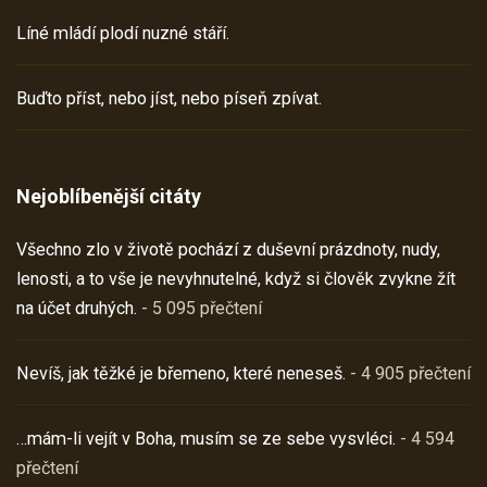
Líné mládí plodí nuzné stáří.
Buďto příst, nebo jíst, nebo píseň zpívat.
Nejoblíbenější citáty
Všechno zlo v životě pochází z duševní prázdnoty, nudy,
lenosti, a to vše je nevyhnutelné, když si člověk zvykne žít
na účet druhých.
- 5 095 přečtení
Nevíš, jak těžké je břemeno, které neneseš.
- 4 905 přečtení
…mám-li vejít v Boha, musím se ze sebe vysvléci.
- 4 594
přečtení