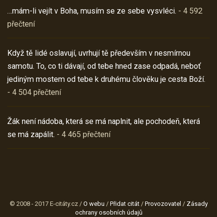
…mám-li vejít v Boha, musím se ze sebe vysvléci.
- 4 592
přečtení
Když tě lidé oslavují, uvrhují tě především v nesmírnou
samotu. To, co ti dávají, od tebe hned zase odpadá, neboť
jediným mostem od tebe k druhému člověku je cesta Boží.
- 4 504 přečtení
Žák není nádoba, která se má naplnit, ale pochodeň, která
se má zapálit.
- 4 465 přečtení
© 2008 - 2017 E-citáty.cz /
O webu
/
Přidat citát
/
Provozovatel
/
Zásady
ochrany osobních údajů