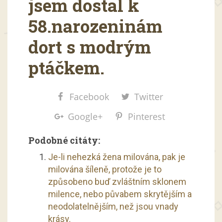
jsem dostal k
58.narozeninám
dort s modrým
ptáčkem.
Facebook
Twitter
Google+
Pinterest
Podobné citáty:
Je-li nehezká žena milována, pak je
milována šíleně, protože je to
způsobeno buď zvláštním sklonem
milence, nebo půvabem skrytějším a
neodolatelnějším, než jsou vnady
krásy.