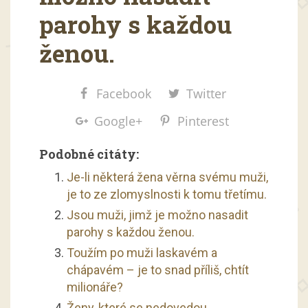
parohy s každou
ženou.
Facebook
Twitter
Google+
Pinterest
Podobné citáty:
Je-li některá žena věrna svému muži,
je to ze zlomyslnosti k tomu třetímu.
Jsou muži, jimž je možno nasadit
parohy s každou ženou.
Toužím po muži laskavém a
chápavém – je to snad příliš, chtít
milionáře?
Ženy, které se nedovedou