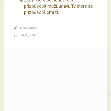
přizpůsobit muži, unaví. Ty které se
přizpůsobí, omrzí.
KRAUS KARL
MUŽI
,
ŽIVOT