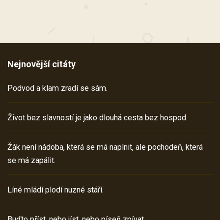
Nejnovější citáty
Podvod a klam zradí se sám.
Život bez slavností je jako dlouhá cesta bez hospod.
Žák není nádoba, která se má naplnit, ale pochodeň, která
se má zapálit.
Líné mládí plodí nuzné stáří.
Buďto příst, nebo jíst, nebo píseň zpívat.