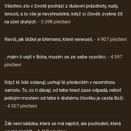
Všechno zlo v životě pochází z duševní prázdnoty, nudy,
lenosti, a to vše je nevyhnutelné, když si člověk zvykne žít
na účet druhých.
- 5 098 přečtení
Nevíš, jak těžké je břemeno, které neneseš.
- 4 907 přečtení
…mám-li vejít v Boha, musím se ze sebe vysvléci.
- 4 597
přečtení
Když tě lidé oslavují, uvrhují tě především v nesmírnou
samotu. To, co ti dávají, od tebe hned zase odpadá, neboť
jediným mostem od tebe k druhému člověku je cesta Boží.
- 4 507 přečtení
Žák není nádoba, která se má naplnit, ale pochodeň, která