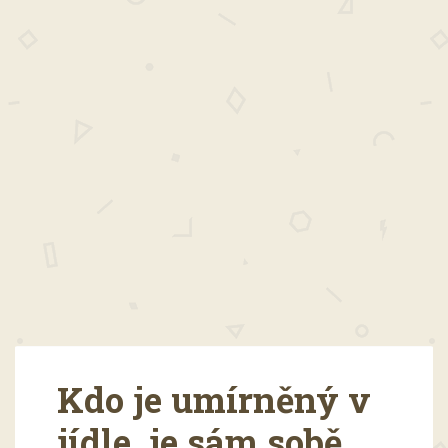
Kdo je umírněný v
jídle, je sám sobě