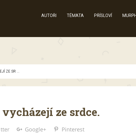
AUTOŘI
TÉMATA
PŘÍSLOVÍ
MURPH
Í ZE SR ...
vycházejí ze srdce.
tter
Google+
Pinterest