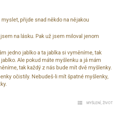
 myslet, přijde snad někdo na nějakou
 jsem na lásku. Pak už jsem miloval jenom
m jedno jablko a ta jablka si vyměníme, tak
 jablko. Ale pokud máte myšlenku a já mám
měníme, tak každý z nás bude mít dvě myšlenky.
enky očistily. Nebudeš-li mít špatné myšlenky,
ky.
MYŠLENÍ
,
ŽIVOT