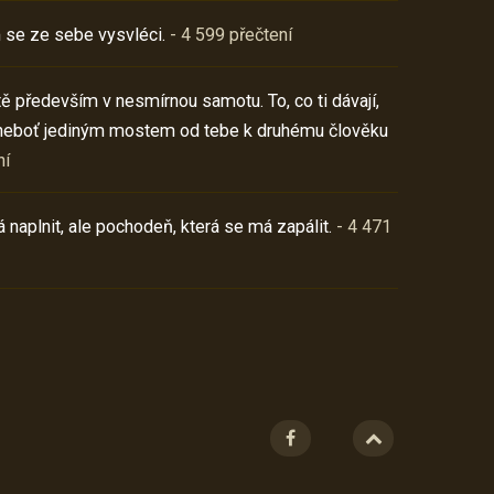
 se ze sebe vysvléci.
- 4 599 přečtení
í tě především v nesmírnou samotu. To, co ti dávají,
neboť jediným mostem od tebe k druhému člověku
ní
 naplnit, ale pochodeň, která se má zapálit.
- 4 471