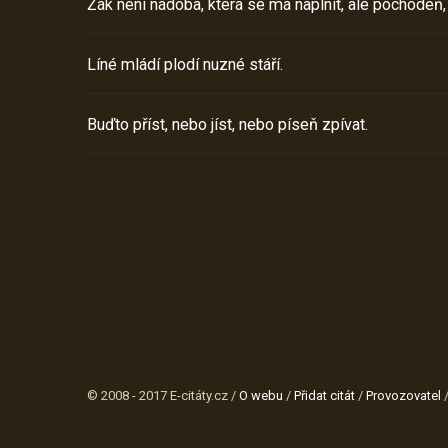
Žák není nádoba, která se má naplnit, ale pochodeň,
Líné mládí plodí nuzné stáří.
Buďto příst, nebo jíst, nebo píseň zpívat.
© 2008 - 2017 E-citáty.cz /
O webu
/
Přidat citát
/
Provozovatel