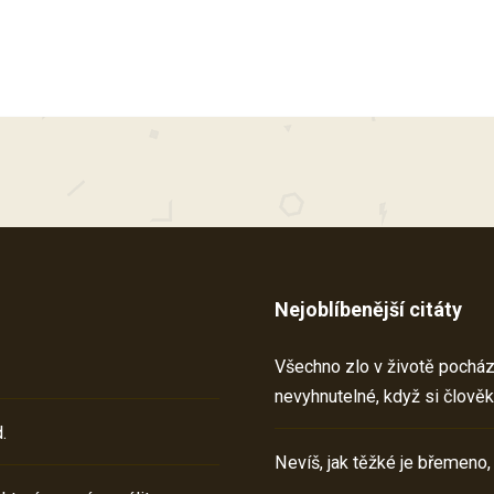
Nejoblíbenější citáty
Všechno zlo v životě pochází 
nevyhnutelné, když si člověk
.
Nevíš, jak těžké je břemeno,