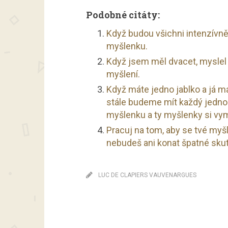
Podobné citáty:
Když budou všichni intenzívně
myšlenku.
Když jsem měl dvacet, myslel
myšlení.
Když máte jedno jablko a já má
stále budeme mít každý jedno
myšlenku a ty myšlenky si vy
Pracuj na tom, aby se tvé myšl
nebudeš ani konat špatné skut
LUC DE CLAPIERS VAUVENARGUES