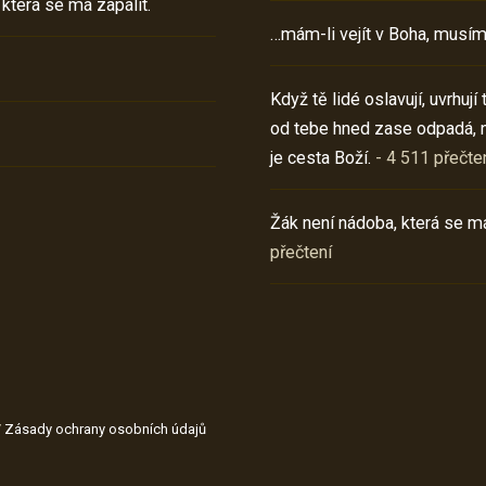
 která se má zapálit.
…mám-li vejít v Boha, musím
Když tě lidé oslavují, uvrhuj
od tebe hned zase odpadá, 
je cesta Boží.
- 4 511 přečte
Žák není nádoba, která se má
přečtení
/
Zásady ochrany osobních údajů