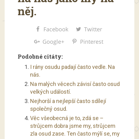
něj.
Facebook
Twitter
Google+
Pinterest
Podobné citáty:
I rány osudu padají často vedle. Na
nás.
Na malých věcech závisí často osud
velkých událostí.
Nejhorší a nejlepší často sdílejí
společný osud.
Věc všeobecná je to, zdá se –
strůjcem dobra jsme my, strůjcem
zla osud zase. Ten často mýlí se, my