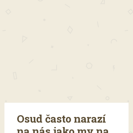
Osud často narazí
na nás jako my na