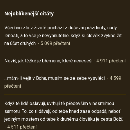
Nejoblíbenější citáty
Všechno zlo v životě pochází z duševní prázdnoty, nudy,
lenosti, a to vše je nevyhnutelné, když si člověk zvykne žít
na účet druhých.
- 5 099 přečtení
Nevíš, jak těžké je břemeno, které neneseš.
- 4 911 přečtení
…mám-li vejít v Boha, musím se ze sebe vysvléci.
- 4 599
přečtení
Když tě lidé oslavují, uvrhují tě především v nesmírnou
samotu. To, co ti dávají, od tebe hned zase odpadá, neboť
jediným mostem od tebe k druhému člověku je cesta Boží.
- 4 511 přečtení