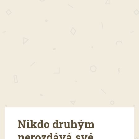
Nikdo druhým
nerozdává své