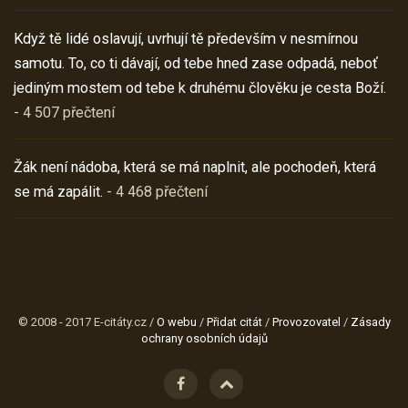
Když tě lidé oslavují, uvrhují tě především v nesmírnou
samotu. To, co ti dávají, od tebe hned zase odpadá, neboť
jediným mostem od tebe k druhému člověku je cesta Boží.
- 4 507 přečtení
Žák není nádoba, která se má naplnit, ale pochodeň, která
se má zapálit.
- 4 468 přečtení
© 2008 - 2017 E-citáty.cz /
O webu
/
Přidat citát
/
Provozovatel
/
Zásady
ochrany osobních údajů