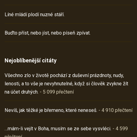
Líné mládí plodí nuzné stáří.
Buďto příst, nebo jíst, nebo píseň zpívat.
Nejoblíbenější citáty
Všechno zlo v životě pochází z duševní prázdnoty, nudy,
lenosti, a to vše je nevyhnutelné, když si člověk zvykne žít
na účet druhých.
- 5 099 přečtení
Nevíš, jak těžké je břemeno, které neneseš.
- 4 910 přečtení
…mám-li vejít v Boha, musím se ze sebe vysvléci.
- 4 599
přečtení