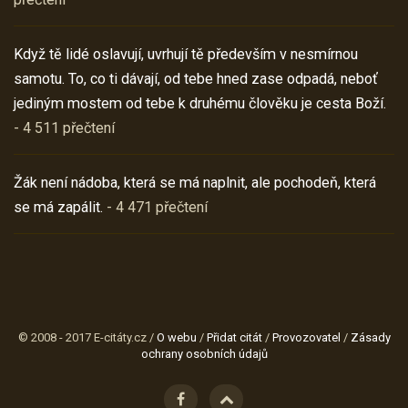
Když tě lidé oslavují, uvrhují tě především v nesmírnou
samotu. To, co ti dávají, od tebe hned zase odpadá, neboť
jediným mostem od tebe k druhému člověku je cesta Boží.
- 4 511 přečtení
Žák není nádoba, která se má naplnit, ale pochodeň, která
se má zapálit.
- 4 471 přečtení
© 2008 - 2017 E-citáty.cz /
O webu
/
Přidat citát
/
Provozovatel
/
Zásady
ochrany osobních údajů