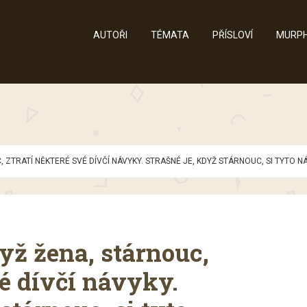
AUTOŘI
TÉMATA
PŘÍSLOVÍ
MURPH
, ZTRATÍ NĚKTERÉ SVÉ DÍVČÍ NÁVYKY. STRAŠNÉ JE, KDYŽ STÁRNOUC, SI TYTO 
yž žena, stárnouc,
vé dívčí návyky.