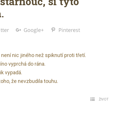
stárnouc, si tyto
.
tter
Google+
Pinterest
ní nic jiného než spiknutí proti třetí.
víno vyprchá do rána.
ik vypadá.
oho, že nevzbudila touhu.
ŽIVOT