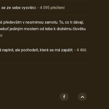
 se ze sebe vysvléci.
- 4 595 přečtení
í tě především v nesmírnou samotu. To, co ti dávají,
neboť jediným mostem od tebe k druhému člověku
ní
 naplnit, ale pochodeň, která se má zapálit.
- 4 466