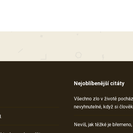
Nejoblíbenější citáty
Všechno zlo v životě pochází 
nevyhnutelné, když si člověk
.
Nevíš, jak těžké je břemeno,