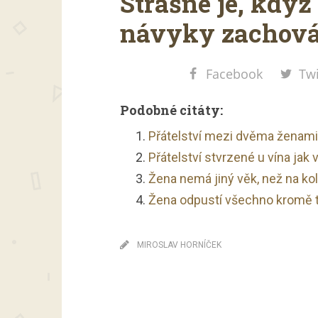
Strašné je, když 
návyky zachová
Facebook
Twi
Podobné citáty:
Přátelství mezi dvěma ženami ne
Přátelství stvrzené u vína jak 
Žena nemá jiný věk, než na kol
Žena odpustí všechno kromě t
MIROSLAV HORNÍČEK