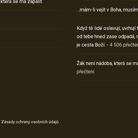
 která se má zapálit.
…mám-li vejít v Boha, musím
Když tě lidé oslavují, uvrhuj
od tebe hned zase odpadá, 
je cesta Boží.
- 4 506 přečte
Žák není nádoba, která se má
přečtení
/
Zásady ochrany osobních údajů