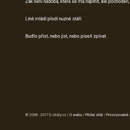
Žák není nádoba, která se má naplnit, ale pochodeň,
Líné mládí plodí nuzné stáří.
Buďto příst, nebo jíst, nebo píseň zpívat.
© 2008 - 2017 E-citáty.cz /
O webu
/
Přidat citát
/
Provozovatel