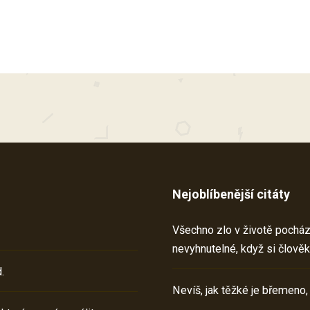
Nejoblíbenější citáty
Všechno zlo v životě pochází 
nevyhnutelné, když si člověk
.
Nevíš, jak těžké je břemeno,