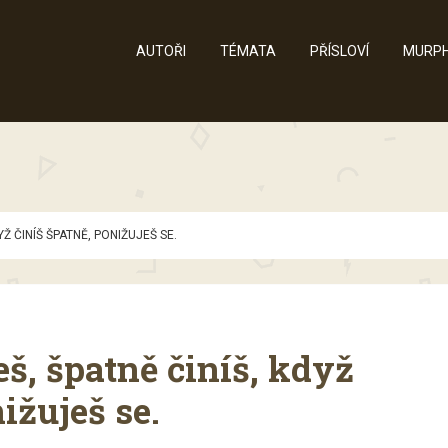
AUTOŘI
TÉMATA
PŘÍSLOVÍ
MURPH
YŽ ČINÍŠ ŠPATNĚ, PONIŽUJEŠ SE.
š, špatně činíš, když
ižuješ se.