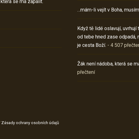
 která se má zapálit.
…mám-li vejít v Boha, musím
Když tě lidé oslavují, uvrhuj
od tebe hned zase odpadá, 
je cesta Boží.
- 4 507 přečte
Žák není nádoba, která se má
přečtení
/
Zásady ochrany osobních údajů