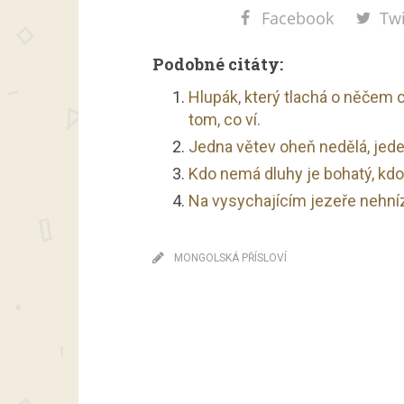
Facebook
Twi
Podobné citáty:
Hlupák, který tlachá o něčem c
tom, co ví.
Jedna větev oheň nedělá, jede
Kdo nemá dluhy je bohatý, kdo 
Na vysychajícím jezeře nehnízd
MONGOLSKÁ PŘÍSLOVÍ