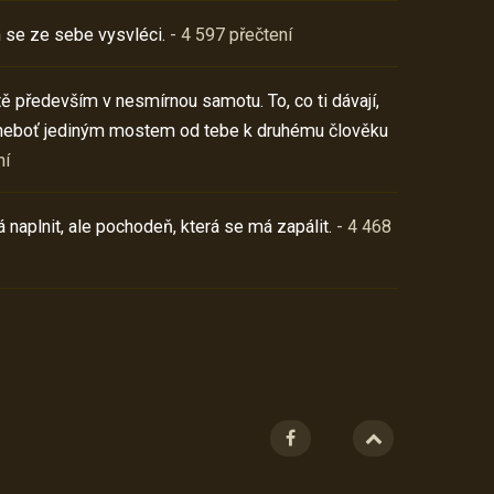
 se ze sebe vysvléci.
- 4 597 přečtení
í tě především v nesmírnou samotu. To, co ti dávají,
neboť jediným mostem od tebe k druhému člověku
ní
 naplnit, ale pochodeň, která se má zapálit.
- 4 468