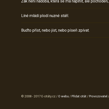
Žák není nádoba, která se má naplnit, ale pochodeň,
Líné mládí plodí nuzné stáří.
Buďto příst, nebo jíst, nebo píseň zpívat.
© 2008 - 2017 E-citáty.cz /
O webu
/
Přidat citát
/
Provozovatel