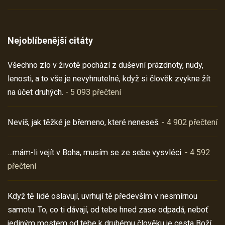
Nejoblíbenější citáty
Všechno zlo v životě pochází z duševní prázdnoty, nudy,
lenosti, a to vše je nevyhnutelné, když si člověk zvykne žít
na účet druhých.
- 5 093 přečtení
Nevíš, jak těžké je břemeno, které neneseš.
- 4 902 přečtení
…mám-li vejít v Boha, musím se ze sebe vysvléci.
- 4 592
přečtení
Když tě lidé oslavují, uvrhují tě především v nesmírnou
samotu. To, co ti dávají, od tebe hned zase odpadá, neboť
jediným mostem od tebe k druhému člověku je cesta Boží.