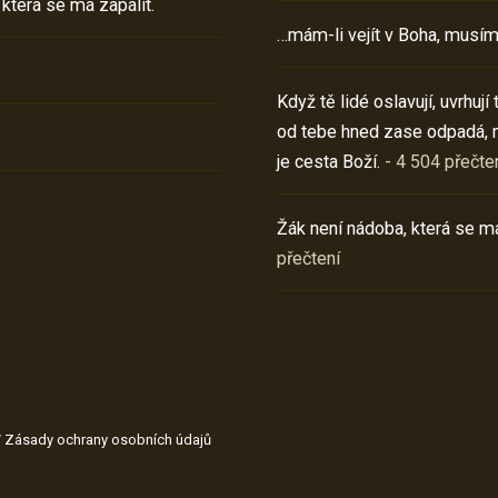
 která se má zapálit.
…mám-li vejít v Boha, musím
Když tě lidé oslavují, uvrhuj
od tebe hned zase odpadá, 
je cesta Boží.
- 4 504 přečte
Žák není nádoba, která se má
přečtení
/
Zásady ochrany osobních údajů