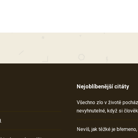
Nejoblíbenější citáty
Všechno zlo v životě pochází 
nevyhnutelné, když si člověk
.
Nevíš, jak těžké je břemeno,