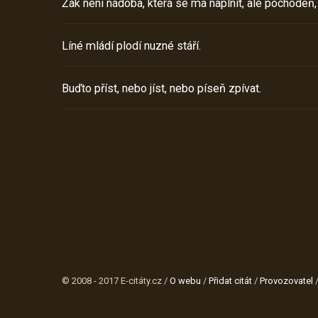
Žák není nádoba, která se má naplnit, ale pochodeň,
Líné mládí plodí nuzné stáří.
Buďto příst, nebo jíst, nebo píseň zpívat.
© 2008 - 2017 E-citáty.cz /
O webu
/
Přidat citát
/
Provozovatel