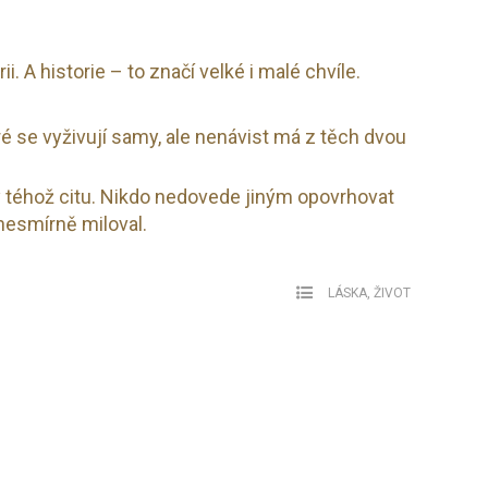
i. A historie – to značí velké i malé chvíle.
eré se vyživují samy, ale nenávist má z těch dvou
 téhož citu. Nikdo nedovede jiným opovrhovat
 nesmírně miloval.
LÁSKA
,
ŽIVOT