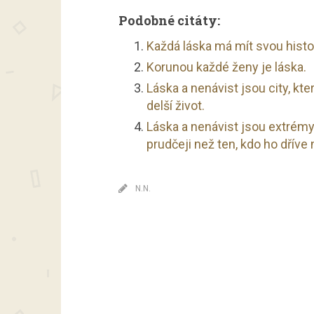
Podobné citáty:
Každá láska má mít svou histori
Korunou každé ženy je láska.
Láska a nenávist jsou city, kt
delší život.
Láska a nenávist jsou extrémy
prudčeji než ten, kdo ho dříve
N.N.