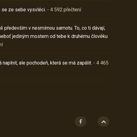
 se ze sebe vysvléci.
- 4 592 přečtení
í tě především v nesmírnou samotu. To, co ti dávají,
neboť jediným mostem od tebe k druhému člověku
ní
 naplnit, ale pochodeň, která se má zapálit.
- 4 465