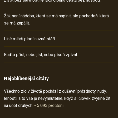
Život bez slavností je jako dlouhá cesta bez hospod.
Žák není nádoba, která se má naplnit, ale pochodeň, která
se má zapálit.
Líné mládí plodí nuzné stáří.
Buďto příst, nebo jíst, nebo píseň zpívat.
Nejoblíbenější citáty
Všechno zlo v životě pochází z duševní prázdnoty, nudy,
lenosti, a to vše je nevyhnutelné, když si člověk zvykne žít
na účet druhých.
- 5 093 přečtení