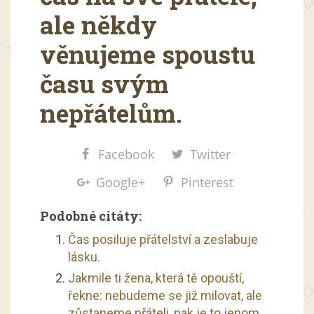
ale někdy
věnujeme spoustu
času svým
nepřátelům.
Facebook
Twitter
Google+
Pinterest
Podobné citáty:
Čas posiluje přátelství a zeslabuje
lásku.
Jakmile ti žena, která tě opouští,
řekne: nebudeme se již milovat, ale
zůstaneme přáteli, pak je to jenom