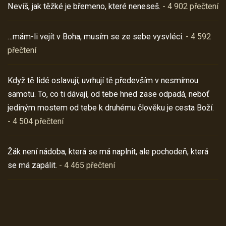
Nevíš, jak těžké je břemeno, které neneseš.
- 4 902 přečtení
…mám-li vejít v Boha, musím se ze sebe vysvléci.
- 4 592
přečtení
Když tě lidé oslavují, uvrhují tě především v nesmírnou
samotu. To, co ti dávají, od tebe hned zase odpadá, neboť
jediným mostem od tebe k druhému člověku je cesta Boží.
- 4 504 přečtení
Žák není nádoba, která se má naplnit, ale pochodeň, která
se má zapálit.
- 4 465 přečtení