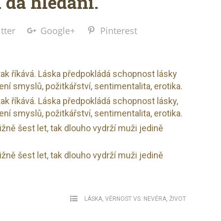
a dá hledání.
tter
Google+
Pinterest
ak říkává. Láska předpokládá schopnost lásky
jení smyslů, požitkářství, sentimentalita, erotika.
ak říkává. Láska předpokládá schopnost lásky,
jení smyslů, požitkářství, sentimentalita, erotika.
ižně šest let, tak dlouho vydrží muži jedině
ižně šest let, tak dlouho vydrží muži jedině
LÁSKA
,
VĚRNOST VS. NEVĚRA
,
ŽIVOT