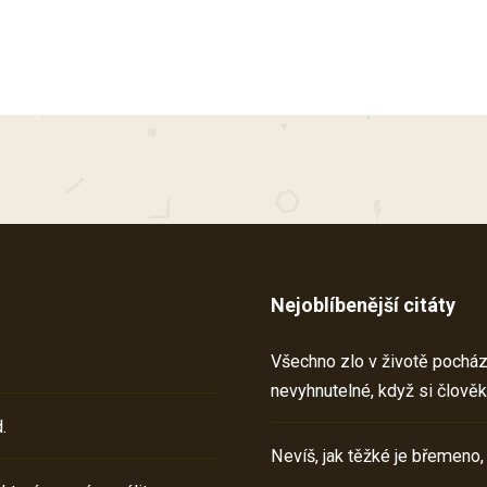
Nejoblíbenější citáty
Všechno zlo v životě pochází 
nevyhnutelné, když si člověk
.
Nevíš, jak těžké je břemeno,