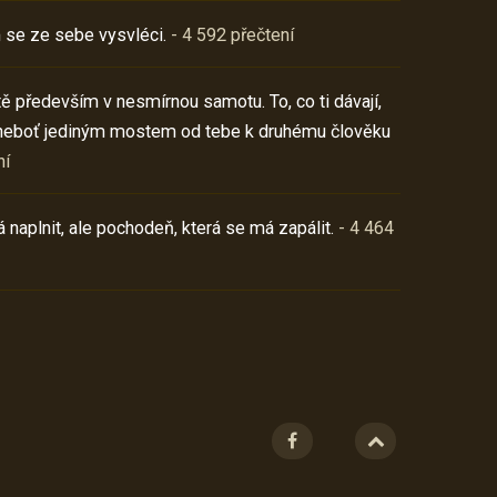
 se ze sebe vysvléci.
- 4 592 přečtení
í tě především v nesmírnou samotu. To, co ti dávají,
neboť jediným mostem od tebe k druhému člověku
ní
 naplnit, ale pochodeň, která se má zapálit.
- 4 464