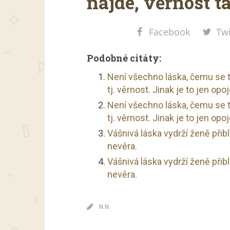
najde, věrnost t
Facebook
Twi
Podobné citáty:
Není všechno láska, čemu se t
tj. věrnost. Jinak je to jen opo
Není všechno láska, čemu se t
tj. věrnost. Jinak je to jen opo
Vášnivá láska vydrží ženě přibl
nevěra.
Vášnivá láska vydrží ženě přibl
nevěra.
N.N.