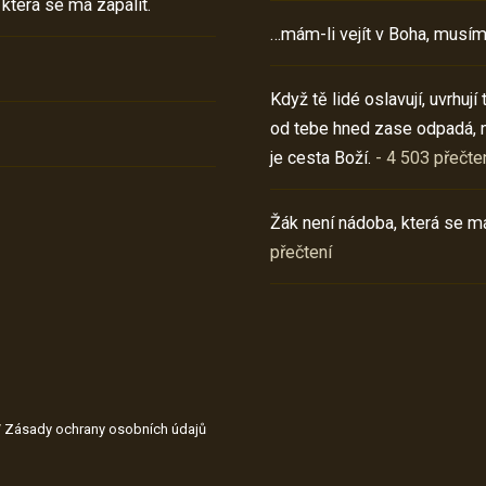
 která se má zapálit.
…mám-li vejít v Boha, musím
Když tě lidé oslavují, uvrhuj
od tebe hned zase odpadá, 
je cesta Boží.
- 4 503 přečte
Žák není nádoba, která se má
přečtení
/
Zásady ochrany osobních údajů