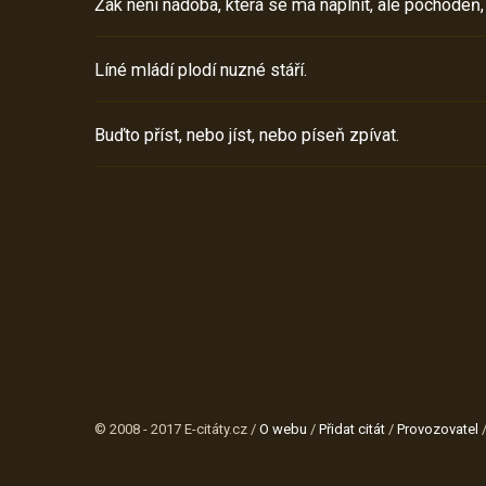
Žák není nádoba, která se má naplnit, ale pochodeň,
Líné mládí plodí nuzné stáří.
Buďto příst, nebo jíst, nebo píseň zpívat.
© 2008 - 2017 E-citáty.cz /
O webu
/
Přidat citát
/
Provozovatel