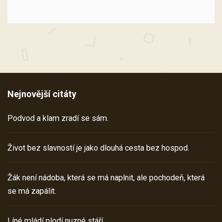
Nejnovější citáty
Podvod a klam zradí se sám.
Život bez slavností je jako dlouhá cesta bez hospod.
Žák není nádoba, která se má naplnit, ale pochodeň, která
se má zapálit.
Líné mládí plodí nuzné stáří.