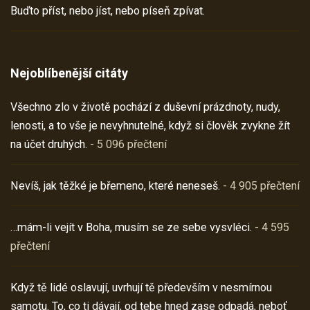
Buďto příst, nebo jíst, nebo píseň zpívat.
Nejoblíbenější citáty
Všechno zlo v životě pochází z duševní prázdnoty, nudy,
lenosti, a to vše je nevyhnutelné, když si člověk zvykne žít
na účet druhých.
- 5 096 přečtení
Nevíš, jak těžké je břemeno, které neneseš.
- 4 905 přečtení
…mám-li vejít v Boha, musím se ze sebe vysvléci.
- 4 595
přečtení
Když tě lidé oslavují, uvrhují tě především v nesmírnou
samotu. To, co ti dávají, od tebe hned zase odpadá, neboť