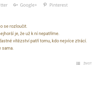
tter
Google+
Pinterest
o se rozloučit.
jhorší je, že už k ní nepatříme.
ťastné vítězství patří tomu, kdo nejvíce ztrácí.
e sama.
ŽIVOT