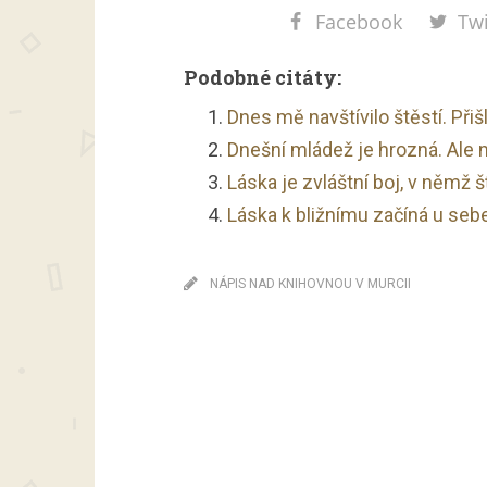
Facebook
Twi
Podobné citáty:
Dnes mě navštívilo štěstí. Přišl
Dnešní mládež je hrozná. Ale ne
Láska je zvláštní boj, v němž š
Láska k bližnímu začíná u seb
NÁPIS NAD KNIHOVNOU V MURCII