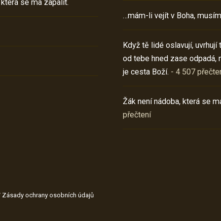
 která se má zapálit.
…mám-li vejít v Boha, musím
Když tě lidé oslavují, uvrhuj
od tebe hned zase odpadá, 
je cesta Boží.
- 4 507 přečte
Žák není nádoba, která se má
přečtení
/
Zásady ochrany osobních údajů