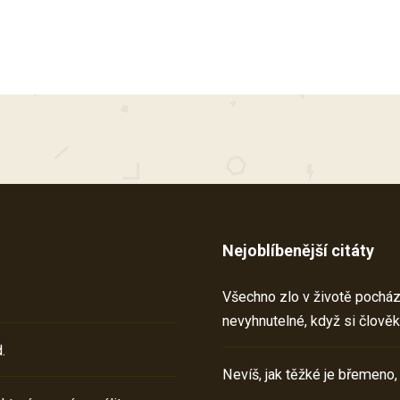
Nejoblíbenější citáty
Všechno zlo v životě pochází 
nevyhnutelné, když si člověk
.
Nevíš, jak těžké je břemeno,