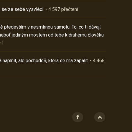
 se ze sebe vysvléci.
- 4 597 přečtení
í tě především v nesmírnou samotu. To, co ti dávají,
neboť jediným mostem od tebe k druhému člověku
ní
 naplnit, ale pochodeň, která se má zapálit.
- 4 468