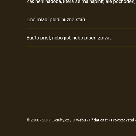
Žák není nádoba, která se má naplnit, ale pochodeň,
Líné mládí plodí nuzné stáří.
Buďto příst, nebo jíst, nebo píseň zpívat.
© 2008 - 2017 E-citáty.cz /
O webu
/
Přidat citát
/
Provozovatel