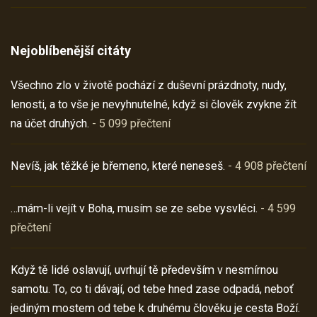
Nejoblíbenější citáty
Všechno zlo v životě pochází z duševní prázdnoty, nudy,
lenosti, a to vše je nevyhnutelné, když si člověk zvykne žít
na účet druhých.
- 5 099 přečtení
Nevíš, jak těžké je břemeno, které neneseš.
- 4 908 přečtení
…mám-li vejít v Boha, musím se ze sebe vysvléci.
- 4 599
přečtení
Když tě lidé oslavují, uvrhují tě především v nesmírnou
samotu. To, co ti dávají, od tebe hned zase odpadá, neboť
jediným mostem od tebe k druhému člověku je cesta Boží.