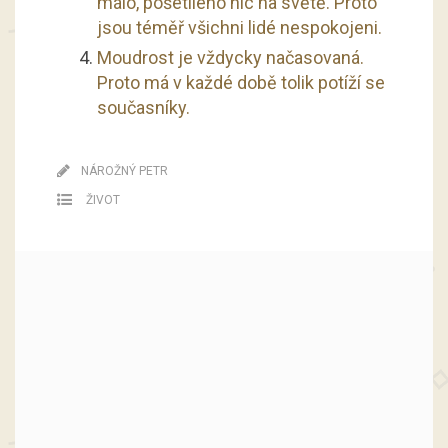
málo, pošetilého nic na světě. Proto
jsou téměř všichni lidé nespokojeni.
Moudrost je vždycky načasovaná.
Proto má v každé době tolik potíží se
současníky.
NÁROŽNÝ PETR
ŽIVOT