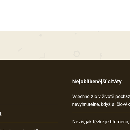
Nejoblíbenější citáty
Všechno zlo v životě pochází 
nevyhnutelné, když si člověk
.
Nevíš, jak těžké je břemeno,