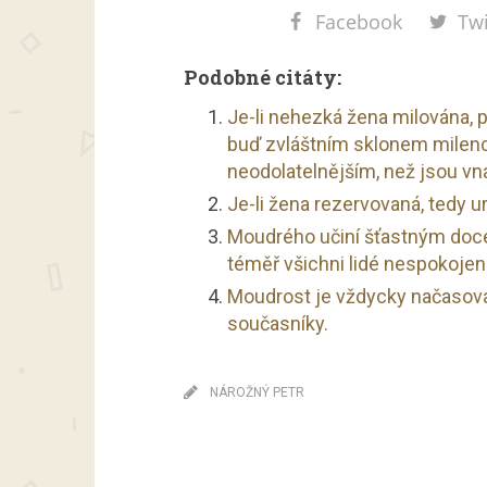
Facebook
Twi
Podobné citáty:
Je-li nehezká žena milována, p
buď zvláštním sklonem milen
neodolatelnějším, než jsou vn
Je-li žena rezervovaná, tedy ur
Moudrého učiní šťastným docel
téměř všichni lidé nespokojeni
Moudrost je vždycky načasovan
současníky.
NÁROŽNÝ PETR