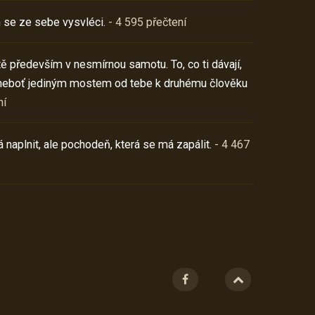
 se ze sebe vysvléci.
- 4 595 přečtení
í tě především v nesmírnou samotu. To, co ti dávají,
neboť jediným mostem od tebe k druhému člověku
ní
 naplnit, ale pochodeň, která se má zapálit.
- 4 467