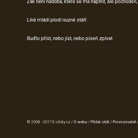
Žák není nádoba, která se má naplnit, ale pochodeň,
Líné mládí plodí nuzné stáří.
Buďto příst, nebo jíst, nebo píseň zpívat.
© 2008 - 2017 E-citáty.cz /
O webu
/
Přidat citát
/
Provozovatel