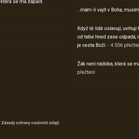
 která se má zapálit.
…mám-li vejít v Boha, musím
Když tě lidé oslavují, uvrhuj
od tebe hned zase odpadá, 
je cesta Boží.
- 4 506 přečte
Žák není nádoba, která se má
přečtení
/
Zásady ochrany osobních údajů