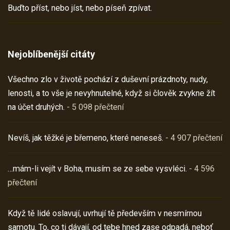
Buďto příst, nebo jíst, nebo píseň zpívat.
Nejoblíbenější citáty
Všechno zlo v životě pochází z duševní prázdnoty, nudy,
lenosti, a to vše je nevyhnutelné, když si člověk zvykne žít
na účet druhých.
- 5 098 přečtení
Nevíš, jak těžké je břemeno, které neneseš.
- 4 907 přečtení
…mám-li vejít v Boha, musím se ze sebe vysvléci.
- 4 596
přečtení
Když tě lidé oslavují, uvrhují tě především v nesmírnou
samotu. To, co ti dávají, od tebe hned zase odpadá, neboť