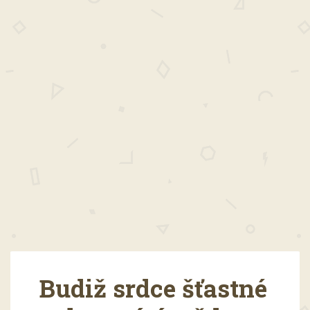
Budiž srdce šťastné