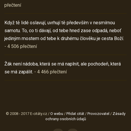
přečtení
Když tě lidé oslavují, uvrhují tě především v nesmírnou
samotu. To, co ti dávají, od tebe hned zase odpadá, neboť
jediným mostem od tebe k druhému člověku je cesta Boží.
- 4 506 přečtení
Žák není nádoba, která se má naplnit, ale pochodeň, která
se má zapálit.
- 4 466 přečtení
© 2008 - 2017 E-citáty.cz /
O webu
/
Přidat citát
/
Provozovatel
/
Zásady
ochrany osobních údajů