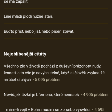
se má zapálit.
Líné mládí plodí nuzné stáří.
Buďto příst, nebo jíst, nebo píseň zpívat.
Nejoblíbenější citáty
Všechno zlo v životě pochází z duševní prázdnoty, nudy,
lenosti, a to vše je nevyhnutelné, když si člověk zvykne žít
na účet druhých.
- 5 095 přečtení
Nevíš, jak těžké je břemeno, které neneseš.
- 4 905 přečtení
…mám-li vejít v Boha, musím se ze sebe vysvléci.
- 4 595