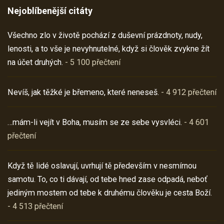
Nejoblíbenější citáty
Všechno zlo v životě pochází z duševní prázdnoty, nudy,
lenosti, a to vše je nevyhnutelné, když si člověk zvykne žít
na účet druhých.
- 5 100 přečtení
Nevíš, jak těžké je břemeno, které neneseš.
- 4 912 přečtení
…mám-li vejít v Boha, musím se ze sebe vysvléci.
- 4 601
přečtení
Když tě lidé oslavují, uvrhují tě především v nesmírnou
samotu. To, co ti dávají, od tebe hned zase odpadá, neboť
jediným mostem od tebe k druhému člověku je cesta Boží.
- 4 513 přečtení