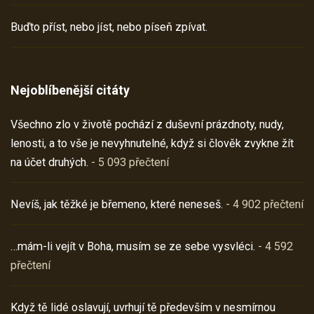
Buďto příst, nebo jíst, nebo píseň zpívat.
Nejoblíbenější citáty
Všechno zlo v životě pochází z duševní prázdnoty, nudy,
lenosti, a to vše je nevyhnutelné, když si člověk zvykne žít
na účet druhých.
- 5 093 přečtení
Nevíš, jak těžké je břemeno, které neneseš.
- 4 902 přečtení
…mám-li vejít v Boha, musím se ze sebe vysvléci.
- 4 592
přečtení
Když tě lidé oslavují, uvrhují tě především v nesmírnou