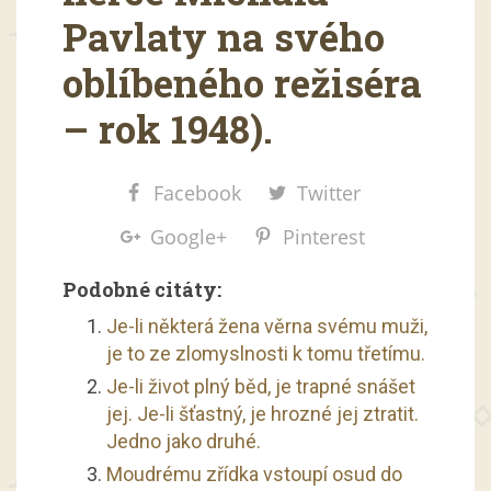
Pavlaty na svého
oblíbeného režiséra
– rok 1948).
Facebook
Twitter
Google+
Pinterest
Podobné citáty:
Je-li některá žena věrna svému muži,
je to ze zlomyslnosti k tomu třetímu.
Je-li život plný běd, je trapné snášet
jej. Je-li šťastný, je hrozné jej ztratit.
Jedno jako druhé.
Moudrému zřídka vstoupí osud do