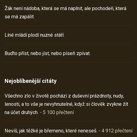
Žák není nádoba, která se má naplnit, ale pochodeň, která
se má zapálit.
Líné mládí plodí nuzné stáří.
Buďto příst, nebo jíst, nebo píseň zpívat.
Nejoblíbenější citáty
Všechno zlo v životě pochází z duševní prázdnoty, nudy,
lenosti, a to vše je nevyhnutelné, když si člověk zvykne žít
na účet druhých.
- 5 100 přečtení
Nevíš, jak těžké je břemeno, které neneseš.
- 4 912 přečtení