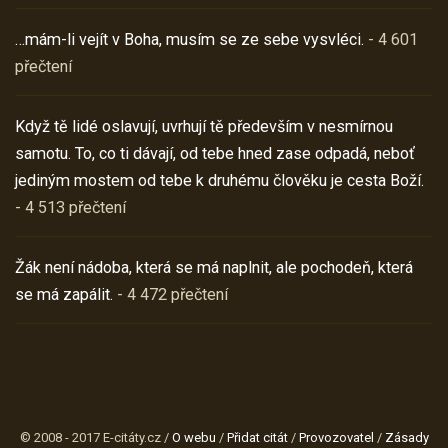
…mám-li vejít v Boha, musím se ze sebe vysvléci.
- 4 601
přečtení
Když tě lidé oslavují, uvrhují tě především v nesmírnou
samotu. To, co ti dávají, od tebe hned zase odpadá, neboť
jediným mostem od tebe k druhému člověku je cesta Boží.
- 4 513 přečtení
Žák není nádoba, která se má naplnit, ale pochodeň, která
se má zapálit.
- 4 472 přečtení
© 2008 - 2017 E-citáty.cz /
O webu
/
Přidat citát
/
Provozovatel
/
Zásady