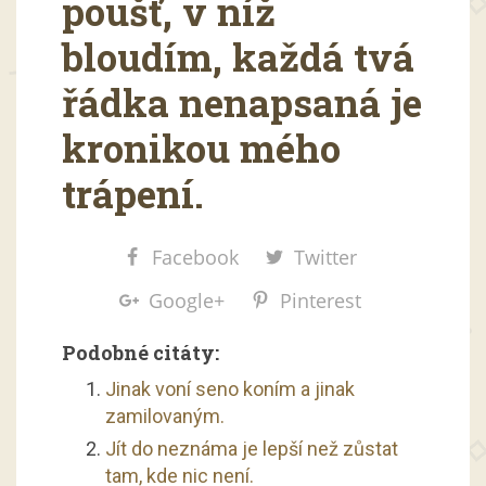
poušť, v níž
bloudím, každá tvá
řádka nenapsaná je
kronikou mého
trápení.
Facebook
Twitter
Google+
Pinterest
Podobné citáty:
Jinak voní seno koním a jinak
zamilovaným.
Jít do neznáma je lepší než zůstat
tam, kde nic není.