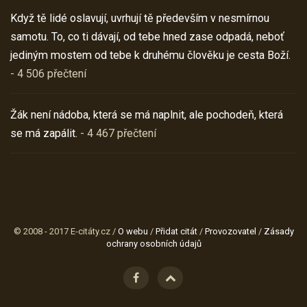
Když tě lidé oslavují, uvrhují tě především v nesmírnou
samotu. To, co ti dávají, od tebe hned zase odpadá, neboť
jediným mostem od tebe k druhému člověku je cesta Boží.
- 4 506 přečtení
Žák není nádoba, která se má naplnit, ale pochodeň, která
se má zapálit.
- 4 467 přečtení
© 2008 - 2017 E-citáty.cz /
O webu
/
Přidat citát
/
Provozovatel
/
Zásady
ochrany osobních údajů