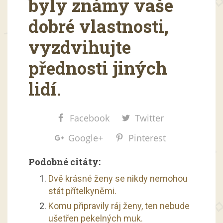
byly známy vaše
dobré vlastnosti,
vyzdvihujte
přednosti jiných
lidí.
Facebook
Twitter
Google+
Pinterest
Podobné citáty:
Dvě krásné ženy se nikdy nemohou
stát přítelkyněmi.
Komu připravily ráj ženy, ten nebude
ušetřen pekelných muk.