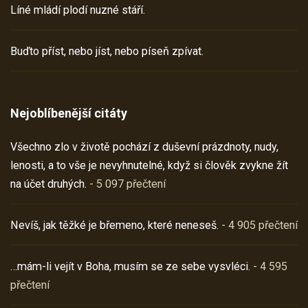
Líné mládí plodí nuzné stáří.
Buďto příst, nebo jíst, nebo píseň zpívat.
Nejoblíbenější citáty
Všechno zlo v životě pochází z duševní prázdnoty, nudy,
lenosti, a to vše je nevyhnutelné, když si člověk zvykne žít
na účet druhých.
- 5 097 přečtení
Nevíš, jak těžké je břemeno, které neneseš.
- 4 905 přečtení
…mám-li vejít v Boha, musím se ze sebe vysvléci.
- 4 595
přečtení