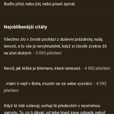
Buďto příst, nebo jíst, nebo píseň zpívat.
Nejoblíbenější citáty
Všechno zlo v životě pochází z duševní prázdnoty, nudy,
lenosti, a to vše je nevyhnutelné, když si člověk zvykne žít
na účet druhých.
- 5 093 přečtení
Nevíš, jak těžké je břemeno, které neneseš.
- 4 902 přečtení
…mám-li vejít v Boha, musím se ze sebe vysvléci.
- 4 592
přečtení
Když tě lidé oslavují, uvrhují tě především v nesmírnou
samotu. To, co ti dávají, od tebe hned zase odpadá, neboť