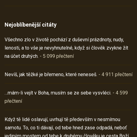
Nejoblíbenější citáty
Všechno zlo v životě pochází z duševní prázdnoty, nudy,
lenosti, a to vše je nevyhnutelné, když si člověk zvykne žít
na účet druhých.
- 5 099 přečtení
Nevíš, jak těžké je břemeno, které neneseš.
- 4 911 přečtení
…mám-li vejít v Boha, musím se ze sebe vysvléci.
- 4 599
přečtení
Když tě lidé oslavují, uvrhují tě především v nesmírnou
samotu. To, co ti dávají, od tebe hned zase odpadá, neboť
jediným mostem od tebe k druhému člověku je cesta Boží.