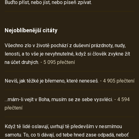
Buďto příst, nebo jíst, nebo píseň zpívat.
Nejoblíbenější citáty
Všechno zlo v životě pochází z duševní prázdnoty, nudy,
lenosti, a to vše je nevyhnutelné, když si člověk zvykne žít
na účet druhých.
- 5 095 přečtení
Nevíš, jak těžké je břemeno, které neneseš.
- 4 905 přečtení
…mám-li vejít v Boha, musím se ze sebe vysvléci.
- 4 594
přečtení
Když tě lidé oslavují, uvrhují tě především v nesmírnou
samotu. To, co ti dávají, od tebe hned zase odpadá, neboť