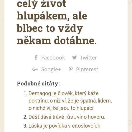
celý život
hlupákem, ale
blbec to vždy
někam dotáhne.
Facebook
Twitter
Google+
Pinterest
Podobné citáty:
Demagog je člověk, který káže
doktrínu, o níž ví, že je špatná, lidem,
o nichž ví, že jsou to hlupáci.
Déšť dává trávě růst, víno hovoru.
Láska je povídka v citoslovcích.