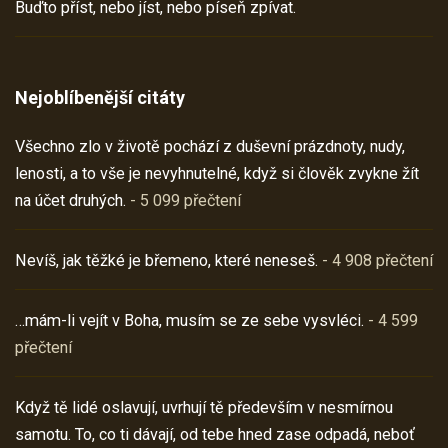
Buďto příst, nebo jíst, nebo píseň zpívat.
Nejoblíbenější citáty
Všechno zlo v životě pochází z duševní prázdnoty, nudy,
lenosti, a to vše je nevyhnutelné, když si člověk zvykne žít
na účet druhých.
- 5 099 přečtení
Nevíš, jak těžké je břemeno, které neneseš.
- 4 908 přečtení
…mám-li vejít v Boha, musím se ze sebe vysvléci.
- 4 599
přečtení
Když tě lidé oslavují, uvrhují tě především v nesmírnou
samotu. To, co ti dávají, od tebe hned zase odpadá, neboť