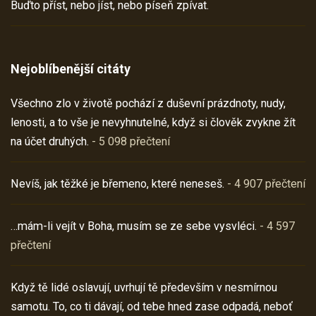
Buďto příst, nebo jíst, nebo píseň zpívat.
Nejoblíbenější citáty
Všechno zlo v životě pochází z duševní prázdnoty, nudy,
lenosti, a to vše je nevyhnutelné, když si člověk zvykne žít
na účet druhých.
- 5 098 přečtení
Nevíš, jak těžké je břemeno, které neneseš.
- 4 907 přečtení
…mám-li vejít v Boha, musím se ze sebe vysvléci.
- 4 597
přečtení
Když tě lidé oslavují, uvrhují tě především v nesmírnou
samotu. To, co ti dávají, od tebe hned zase odpadá, neboť