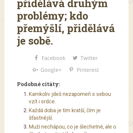
přidělává druhým
problémy; kdo
přemýšlí, přidělává
je sobě.
Facebook
Twitter
Google+
Pinterest
Podobné citáty:
Kamkoliv jdeš nezapomeň s sebou
vzít i srdce.
Každá doba je tím kratší, čím je
šťastnější.
Muži nechápou, co je šlechetné, ale o