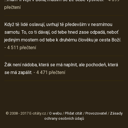
přečtení
Když tě lidé oslavují, uvrhují tě především v nesmírnou
samotu. To, co ti dávají, od tebe hned zase odpadá, neboť
jediným mostem od tebe k druhému člověku je cesta Boží.
- 4 511 přečtení
Žák není nádoba, která se má naplnit, ale pochodeň, která
se má zapálit.
- 4 471 přečtení
© 2008 - 2017 E-citáty.cz /
O webu
/
Přidat citát
/
Provozovatel
/
Zásady
ochrany osobních údajů