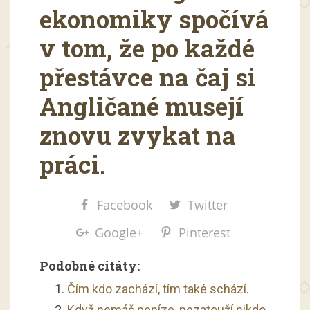
ekonomiky spočívá
v tom, že po každé
přestávce na čaj si
Angličané musejí
znovu zvykat na
práci.
Facebook
Twitter
Google+
Pinterest
Podobné citáty:
Čím kdo zachází, tím také schází.
Když nemáš peníze, nezatouží nikdo