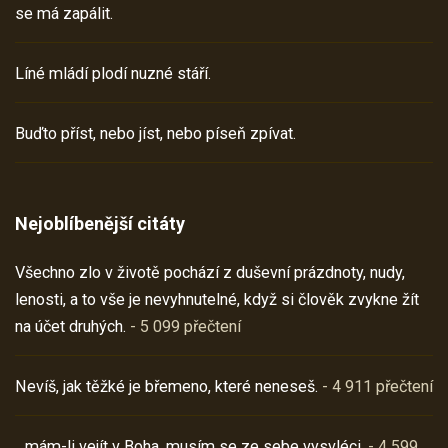
se má zapálit.
Líné mládí plodí nuzné stáří.
Buďto příst, nebo jíst, nebo píseň zpívat.
Nejoblíbenější citáty
Všechno zlo v životě pochází z duševní prázdnoty, nudy,
lenosti, a to vše je nevyhnutelné, když si člověk zvykne žít
na účet druhých.
- 5 099 přečtení
Nevíš, jak těžké je břemeno, které neneseš.
- 4 911 přečtení
…mám-li vejít v Boha, musím se ze sebe vysvléci.
- 4 599