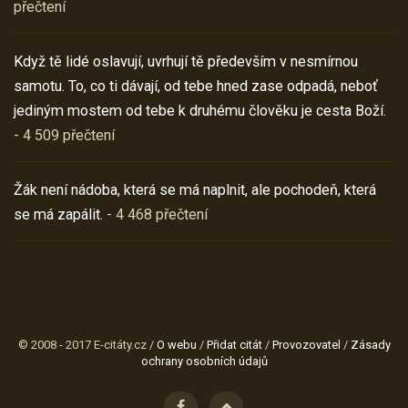
přečtení
Když tě lidé oslavují, uvrhují tě především v nesmírnou
samotu. To, co ti dávají, od tebe hned zase odpadá, neboť
jediným mostem od tebe k druhému člověku je cesta Boží.
- 4 509 přečtení
Žák není nádoba, která se má naplnit, ale pochodeň, která
se má zapálit.
- 4 468 přečtení
© 2008 - 2017 E-citáty.cz /
O webu
/
Přidat citát
/
Provozovatel
/
Zásady
ochrany osobních údajů