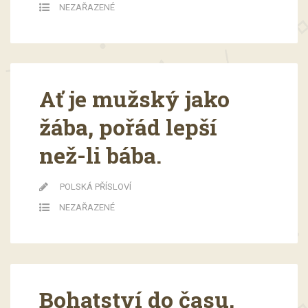
NEZAŘAZENÉ
Ať je mužský jako
žába, pořád lepší
než-li bába.
POLSKÁ PŘÍSLOVÍ
NEZAŘAZENÉ
Bohatství do času,