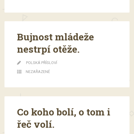
Bujnost mládeže
nestrpí otěže.
POLSKÁ PŘÍSLOVÍ
NEZAŘAZENÉ
Co koho bolí, o tom i
řeč volí.