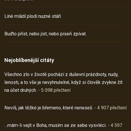
Líné mládí plodí nuzné stáří.
Buďto příst, nebo jíst, nebo píseň zpívat.
Nejoblíbenější citáty
Všechno zlo v životě pochází z duševní prázdnoty, nudy,
lenosti, a to vše je nevyhnutelné, když si člověk zvykne žít
na účet druhých.
- 5 098 přečtení
Nevíš, jak těžké je břemeno, které neneseš.
- 4 907 přečtení
…mám-li vejít v Boha, musím se ze sebe vysvléci.
- 4 597