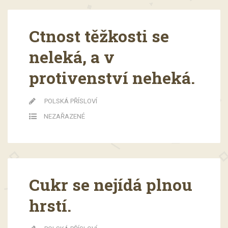
Ctnost těžkosti se
neleká, a v
protivenství neheká.
POLSKÁ PŘÍSLOVÍ
NEZAŘAZENÉ
Cukr se nejídá plnou
hrstí.