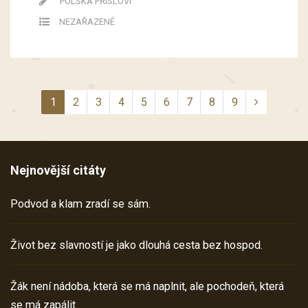
POLSKÁ PŘÍSLOVÍ
NEZAŘAZENÉ
1
2
3
4
5
6
7
8
9
Nejnovější citáty
Podvod a klam zradí se sám.
Život bez slavností je jako dlouhá cesta bez hospod.
Žák není nádoba, která se má naplnit, ale pochodeň, která
se má zapálit.