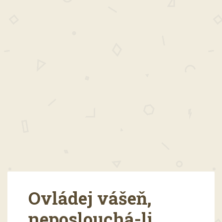
Ovládej vášeň,
neposlouchá-li,