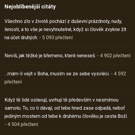
Nejoblíbenější citáty
Všechno zlo v životě pochází z duševní prázdnoty, nudy,
lenosti, a to vše je nevyhnutelné, když si člověk zvykne žít
na účet druhých.
- 5 093 přečtení
Nevíš, jak těžké je břemeno, které neneseš.
- 4 902 přečtení
…mám-li vejít v Boha, musím se ze sebe vysvléci.
- 4 592
přečtení
Když tě lidé oslavují, uvrhují tě především v nesmírnou
samotu. To, co ti dávají, od tebe hned zase odpadá, neboť
jediným mostem od tebe k druhému člověku je cesta Boží.
- 4 504 přečtení