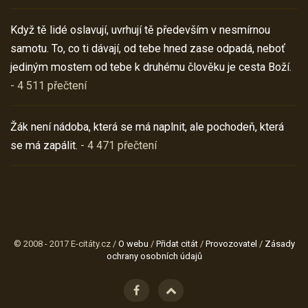
Když tě lidé oslavují, uvrhují tě především v nesmírnou
samotu. To, co ti dávají, od tebe hned zase odpadá, neboť
jediným mostem od tebe k druhému člověku je cesta Boží.
- 4 511 přečtení
Žák není nádoba, která se má naplnit, ale pochodeň, která
se má zapálit.
- 4 471 přečtení
© 2008 - 2017 E-citáty.cz /
O webu
/
Přidat citát
/
Provozovatel
/
Zásady
ochrany osobních údajů