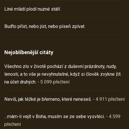
Líné mládí plodí nuzné stáří.
Buďto příst, nebo jíst, nebo píseň zpívat.
Nejoblíbenější citáty
Všechno zlo v životě pochází z duševní prázdnoty, nudy,
lenosti, a to vše je nevyhnutelné, když si člověk zvykne žít
na účet druhých.
- 5 099 přečtení
Nevíš, jak těžké je břemeno, které neneseš.
- 4 911 přečtení
…mám-li vejít v Boha, musím se ze sebe vysvléci.
- 4 599
přečtení