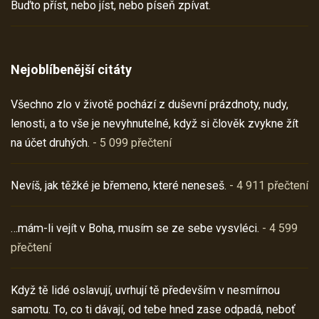
Buďto příst, nebo jíst, nebo píseň zpívat.
Nejoblíbenější citáty
Všechno zlo v životě pochází z duševní prázdnoty, nudy,
lenosti, a to vše je nevyhnutelné, když si člověk zvykne žít
na účet druhých.
- 5 099 přečtení
Nevíš, jak těžké je břemeno, které neneseš.
- 4 911 přečtení
…mám-li vejít v Boha, musím se ze sebe vysvléci.
- 4 599
přečtení
Když tě lidé oslavují, uvrhují tě především v nesmírnou
samotu. To, co ti dávají, od tebe hned zase odpadá, neboť