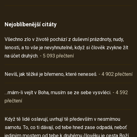
Nejoblíbenější citáty
Všechno zlo v životě pochází z duševní prázdnoty, nudy,
lenosti, a to vše je nevyhnutelné, když si člověk zvykne žít
na účet druhých.
- 5 093 přečtení
Nevíš, jak těžké je břemeno, které neneseš.
- 4 902 přečtení
…mám-li vejít v Boha, musím se ze sebe vysvléci.
- 4 592
přečtení
Když tě lidé oslavují, uvrhují tě především v nesmírnou
samotu. To, co ti dávají, od tebe hned zase odpadá, neboť
jediným mostem od tebe k druhému člověku je cesta Boží.