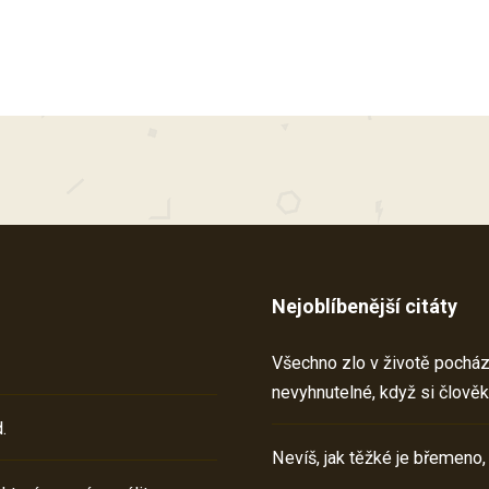
Nejoblíbenější citáty
Všechno zlo v životě pochází 
nevyhnutelné, když si člověk
.
Nevíš, jak těžké je břemeno,