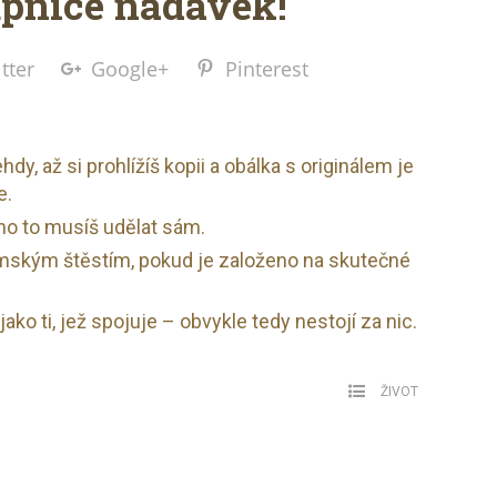
upnice nadávek!
tter
Google+
Pinterest
dy, až si prohlížíš kopii a obálka s originálem je
e.
o to musíš udělat sám.
mským štěstím, pokud je založeno na skutečné
ako ti, jež spojuje – obvykle tedy nestojí za nic.
ŽIVOT