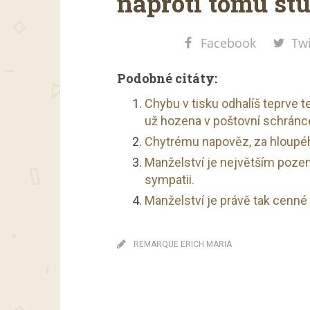
naproti tomu st
Facebook
Twi
Podobné citáty:
Chybu v tisku odhalíš teprve teh
už hozena v poštovní schránc
Chytrému napověz, za hloupéh
Manželství je největším poze
sympatii.
Manželství je právě tak cenné j
REMARQUE ERICH MARIA