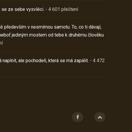
 se ze sebe vysvléci.
- 4 601 přečtení
í tě především v nesmírnou samotu. To, co ti dávají,
neboť jediným mostem od tebe k druhému člověku
ní
 naplnit, ale pochodeň, která se má zapálit.
- 4 472