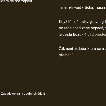
 která se má zapálit.
…mám-li vejít v Boha, musím
Když tě lidé oslavují, uvrhuj
od tebe hned zase odpadá, 
je cesta Boží.
- 4 512 přečte
Žák není nádoba, která se má
přečtení
/
Zásady ochrany osobních údajů