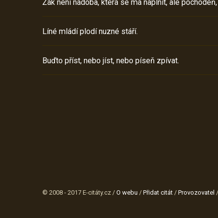
Žák není nádoba, která se má naplnit, ale pochodeň,
Líné mládí plodí nuzné stáří.
Buďto příst, nebo jíst, nebo píseň zpívat.
© 2008 - 2017 E-citáty.cz /
O webu
/
Přidat citát
/
Provozovatel