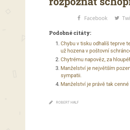
rozpoznat schop
Facebook
Twi
Podobné citáty:
Chybu v tisku odhalíš teprve teh
už hozena v poštovní schránc
Chytrému napověz, za hloupéh
Manželství je největším poze
sympatii.
Manželství je právě tak cenné j
ROBERT HALF