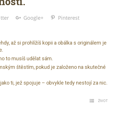
nosti.
tter
Google+
Pinterest
dy, až si prohlížíš kopii a obálka s originálem je
e.
o to musíš udělat sám.
mským štěstím, pokud je založeno na skutečné
ako ti, jež spojuje – obvykle tedy nestojí za nic.
ŽIVOT