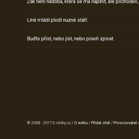
Žák není nádoba, která se má naplnit, ale pochodeň,
Líné mládí plodí nuzné stáří.
Buďto příst, nebo jíst, nebo píseň zpívat.
© 2008 - 2017 E-citáty.cz /
O webu
/
Přidat citát
/
Provozovatel