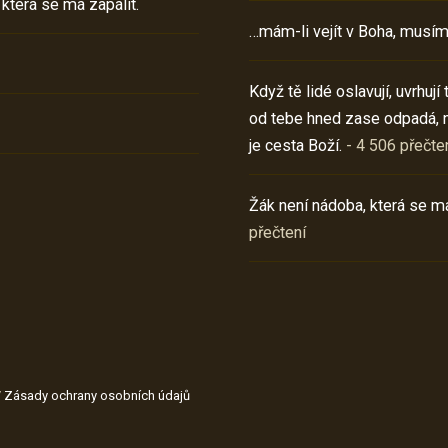
 která se má zapálit.
…mám-li vejít v Boha, musím
Když tě lidé oslavují, uvrhuj
od tebe hned zase odpadá, 
je cesta Boží.
- 4 506 přečte
Žák není nádoba, která se má
přečtení
/
Zásady ochrany osobních údajů