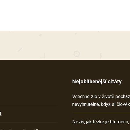
Nejoblíbenější citáty
Všechno zlo v životě pochází 
nevyhnutelné, když si člověk
.
Nevíš, jak těžké je břemeno,