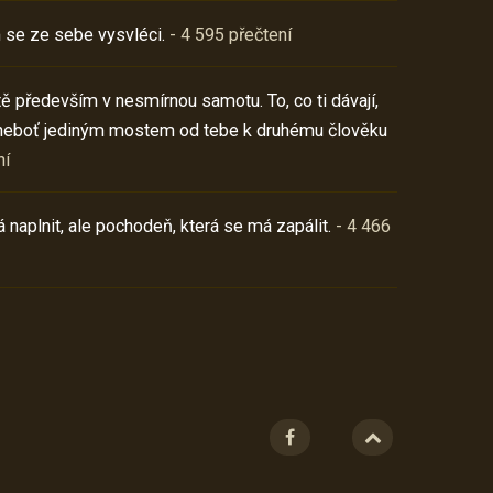
 se ze sebe vysvléci.
- 4 595 přečtení
í tě především v nesmírnou samotu. To, co ti dávají,
neboť jediným mostem od tebe k druhému člověku
ní
 naplnit, ale pochodeň, která se má zapálit.
- 4 466