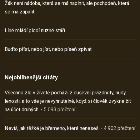
Žák není nádoba, která se má naplnit, ale pochodeň, která
se má zapálit.
Líné mládí plodí nuzné stáří.
Buďto příst, nebo jíst, nebo píseň zpívat.
Nejoblíbenější citáty
Všechno zlo v životě pochází z duševní prázdnoty, nudy,
lenosti, a to vše je nevyhnutelné, když si člověk zvykne žít
na účet druhých.
- 5 093 přečtení
Nevíš, jak těžké je břemeno, které neneseš.
- 4 902 přečtení