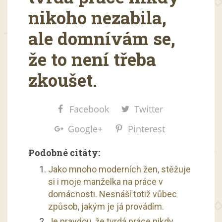
nikoho nezabila,
ale domnívám se,
že to není třeba
zkoušet.
Facebook
Twitter
Google+
Pinterest
Podobné citáty:
Jako mnoho moderních žen, stěžuje
si i moje manželka na práce v
domácnosti. Nesnáší totiž vůbec
způsob, jakým je já provádím.
Je pravdou, že tvrdá práce nikdy