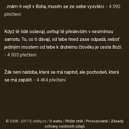
…mám-li vejít v Boha, musím se ze sebe vysvléci.
- 4 592
přečtení
Když tě lidé oslavují, uvrhují tě především v nesmírnou
samotu. To, co ti dávají, od tebe hned zase odpadá, neboť
jediným mostem od tebe k druhému člověku je cesta Boží.
- 4 503 přečtení
Žák není nádoba, která se má naplnit, ale pochodeň, která
se má zapálit.
- 4 464 přečtení
© 2008 - 2017 E-citáty.cz /
O webu
/
Přidat citát
/
Provozovatel
/
Zásady
ochrany osobních údajů