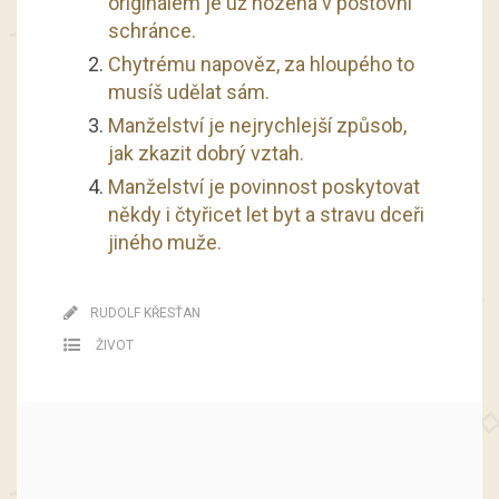
originálem je už hozena v poštovní
schránce.
Chytrému napověz, za hloupého to
musíš udělat sám.
Manželství je nejrychlejší způsob,
jak zkazit dobrý vztah.
Manželství je povinnost poskytovat
někdy i čtyřicet let byt a stravu dceři
jiného muže.
RUDOLF KŘESŤAN
ŽIVOT