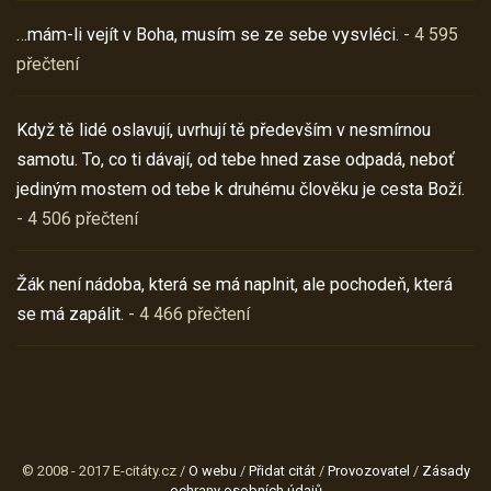
…mám-li vejít v Boha, musím se ze sebe vysvléci.
- 4 595
přečtení
Když tě lidé oslavují, uvrhují tě především v nesmírnou
samotu. To, co ti dávají, od tebe hned zase odpadá, neboť
jediným mostem od tebe k druhému člověku je cesta Boží.
- 4 506 přečtení
Žák není nádoba, která se má naplnit, ale pochodeň, která
se má zapálit.
- 4 466 přečtení
© 2008 - 2017 E-citáty.cz /
O webu
/
Přidat citát
/
Provozovatel
/
Zásady
ochrany osobních údajů