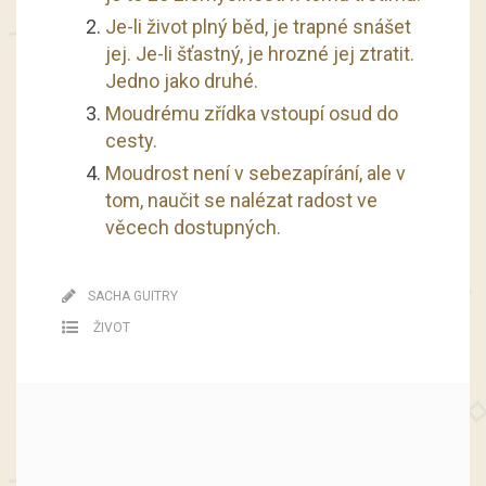
Je-li život plný běd, je trapné snášet
jej. Je-li šťastný, je hrozné jej ztratit.
Jedno jako druhé.
Moudrému zřídka vstoupí osud do
cesty.
Moudrost není v sebezapírání, ale v
tom, naučit se nalézat radost ve
věcech dostupných.
SACHA GUITRY
ŽIVOT