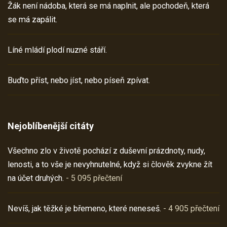
Žák není nádoba, která se má naplnit, ale pochodeň, která
se má zapálit.
Líné mládí plodí nuzné stáří.
Buďto příst, nebo jíst, nebo píseň zpívat.
Nejoblíbenější citáty
Všechno zlo v životě pochází z duševní prázdnoty, nudy,
lenosti, a to vše je nevyhnutelné, když si člověk zvykne žít
na účet druhých.
- 5 095 přečtení
Nevíš, jak těžké je břemeno, které neneseš.
- 4 905 přečtení