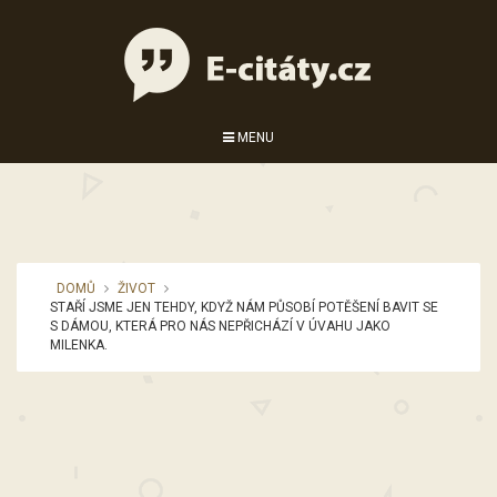
MENU
DOMŮ
ŽIVOT
STAŘÍ JSME JEN TEHDY, KDYŽ NÁM PŮSOBÍ POTĚŠENÍ BAVIT SE
S DÁMOU, KTERÁ PRO NÁS NEPŘICHÁZÍ V ÚVAHU JAKO
MILENKA.