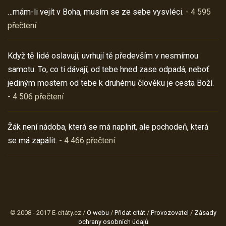
…mám-li vejít v Boha, musím se ze sebe vysvléci.
- 4 595
přečtení
Když tě lidé oslavují, uvrhují tě především v nesmírnou
samotu. To, co ti dávají, od tebe hned zase odpadá, neboť
jediným mostem od tebe k druhému člověku je cesta Boží.
- 4 506 přečtení
Žák není nádoba, která se má naplnit, ale pochodeň, která
se má zapálit.
- 4 466 přečtení
© 2008 - 2017 E-citáty.cz /
O webu
/
Přidat citát
/
Provozovatel
/
Zásady
ochrany osobních údajů