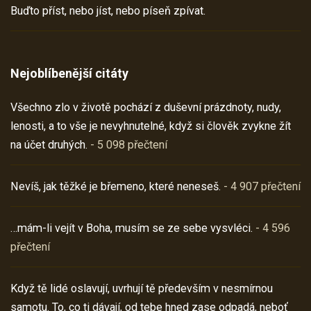
Buďto příst, nebo jíst, nebo píseň zpívat.
Nejoblíbenější citáty
Všechno zlo v životě pochází z duševní prázdnoty, nudy,
lenosti, a to vše je nevyhnutelné, když si člověk zvykne žít
na účet druhých.
- 5 098 přečtení
Nevíš, jak těžké je břemeno, které neneseš.
- 4 907 přečtení
…mám-li vejít v Boha, musím se ze sebe vysvléci.
- 4 596
přečtení
Když tě lidé oslavují, uvrhují tě především v nesmírnou
samotu. To, co ti dávají, od tebe hned zase odpadá, neboť