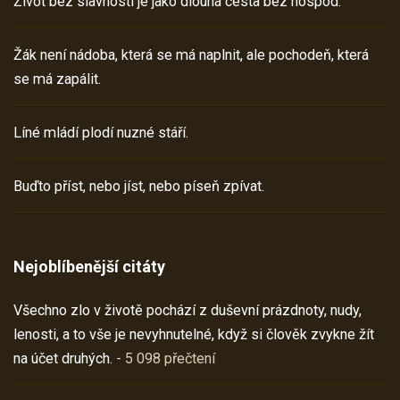
Život bez slavností je jako dlouhá cesta bez hospod.
Žák není nádoba, která se má naplnit, ale pochodeň, která
se má zapálit.
Líné mládí plodí nuzné stáří.
Buďto příst, nebo jíst, nebo píseň zpívat.
Nejoblíbenější citáty
Všechno zlo v životě pochází z duševní prázdnoty, nudy,
lenosti, a to vše je nevyhnutelné, když si člověk zvykne žít
na účet druhých.
- 5 098 přečtení