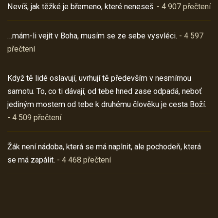
Nevíš, jak těžké je břemeno, které neneseš.
- 4 907 přečtení
…mám-li vejít v Boha, musím se ze sebe vysvléci.
- 4 597
přečtení
Když tě lidé oslavují, uvrhují tě především v nesmírnou
samotu. To, co ti dávají, od tebe hned zase odpadá, neboť
jediným mostem od tebe k druhému člověku je cesta Boží.
- 4 509 přečtení
Žák není nádoba, která se má naplnit, ale pochodeň, která
se má zapálit.
- 4 468 přečtení