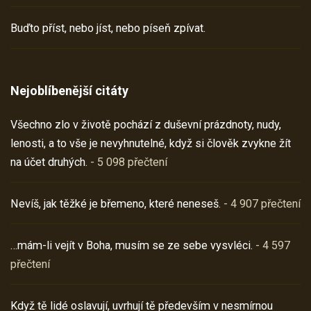
Buďto příst, nebo jíst, nebo píseň zpívat.
Nejoblíbenější citáty
Všechno zlo v životě pochází z duševní prázdnoty, nudy,
lenosti, a to vše je nevyhnutelné, když si člověk zvykne žít
na účet druhých.
- 5 098 přečtení
Nevíš, jak těžké je břemeno, které neneseš.
- 4 907 přečtení
…mám-li vejít v Boha, musím se ze sebe vysvléci.
- 4 597
přečtení
Když tě lidé oslavují, uvrhují tě především v nesmírnou