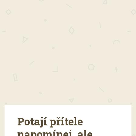
Potají přítele
napomínej, ale