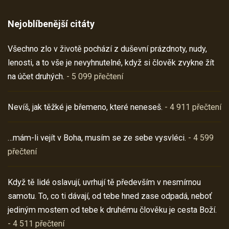
Nejoblíbenější citáty
Všechno zlo v životě pochází z duševní prázdnoty, nudy,
lenosti, a to vše je nevyhnutelné, když si člověk zvykne žít
na účet druhých.
- 5 099 přečtení
Nevíš, jak těžké je břemeno, které neneseš.
- 4 911 přečtení
…mám-li vejít v Boha, musím se ze sebe vysvléci.
- 4 599
přečtení
Když tě lidé oslavují, uvrhují tě především v nesmírnou
samotu. To, co ti dávají, od tebe hned zase odpadá, neboť
jediným mostem od tebe k druhému člověku je cesta Boží.
- 4 511 přečtení