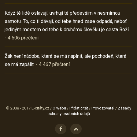
Když tě lidé oslavují, uvrhují tě především v nesmírnou
samotu. To, co ti dávají, od tebe hned zase odpadá, neboť
jediným mostem od tebe k druhému člověku je cesta Boží.
- 4 506 přečtení
Žák není nádoba, která se má naplnit, ale pochodeň, která
se má zapálit.
- 4 467 přečtení
© 2008 - 2017 E-citáty.cz /
O webu
/
Přidat citát
/
Provozovatel
/
Zásady
ochrany osobních údajů