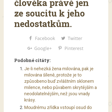
člověka právě jen
ze soucitu k jeho
nedostatkům.
Facebook
Twitter
Google+
Pinterest
Podobné citáty:
Je-li nehezká žena milována, pak je
milována šíleně, protože je to
způsobeno buď zvláštním sklonem
milence, nebo půvabem skrytějším a
neodolatelnějším, než jsou vnady
krásy.
Moudrému zřídka vstoupí osud do