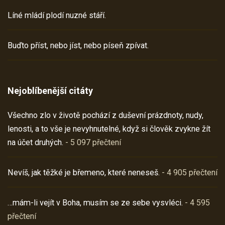
Líné mládí plodí nuzné stáří.
Buďto příst, nebo jíst, nebo píseň zpívat.
Nejoblíbenější citáty
Všechno zlo v životě pochází z duševní prázdnoty, nudy,
lenosti, a to vše je nevyhnutelné, když si člověk zvykne žít
na účet druhých.
- 5 097 přečtení
Nevíš, jak těžké je břemeno, které neneseš.
- 4 905 přečtení
…mám-li vejít v Boha, musím se ze sebe vysvléci.
- 4 595
přečtení