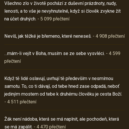
Všechno zlo v životě pochází z duševní prázdnoty, nudy,
lenosti, a to vše je nevyhnutelné, když si člověk zvykne žít
na účet druhých.
- 5 099 přečtení
Nevíš, jak těžké je břemeno, které neneseš.
- 4 908 přečtení
…mám-li vejít v Boha, musím se ze sebe vysvléci.
- 4 599
přečtení
Když tě lidé oslavují, uvrhují tě především v nesmírnou
samotu. To, co ti dávají, od tebe hned zase odpadá, neboť
jediným mostem od tebe k druhému člověku je cesta Boží.
- 4 511 přečtení
Žák není nádoba, která se má naplnit, ale pochodeň, která
se má zapálit.
- 4 470 přečtení