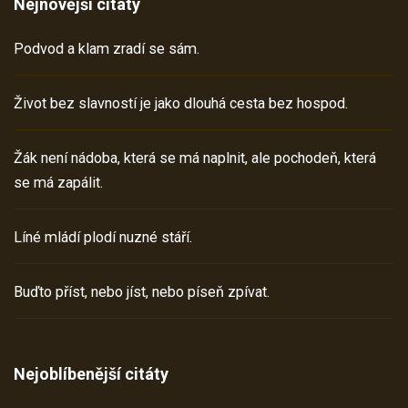
Nejnovější citáty
Podvod a klam zradí se sám.
Život bez slavností je jako dlouhá cesta bez hospod.
Žák není nádoba, která se má naplnit, ale pochodeň, která
se má zapálit.
Líné mládí plodí nuzné stáří.
Buďto příst, nebo jíst, nebo píseň zpívat.
Nejoblíbenější citáty